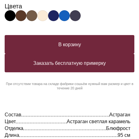
Цвета
В корзину
Заказать бесплатную примерку
При отсутствии товара на складе фабрики сошьём нужный вам размер и цвет в
течение 20 дней
Состав
Астраган
Цвет
Астраган светлая карамель
Отделка
Блюфрост
Длина
95 см