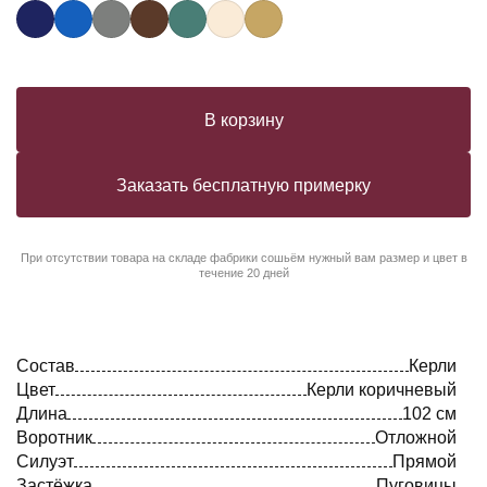
В корзину
Заказать бесплатную примерку
При отсутствии товара на складе фабрики сошьём нужный вам размер и цвет в
течение 20 дней
Состав
Керли
Цвет
Керли коричневый
Длина
102 см
Воротник
Отложной
Силуэт
Прямой
Застёжка
Пуговицы